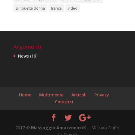
silhouette donna
trance
video
Argomenti
News
(16)
Home
Multimedia
Articoli
Privacy
Contatti
2017 ©
Massaggio Amazzonico®
| Metodo Duilio
La Tegola