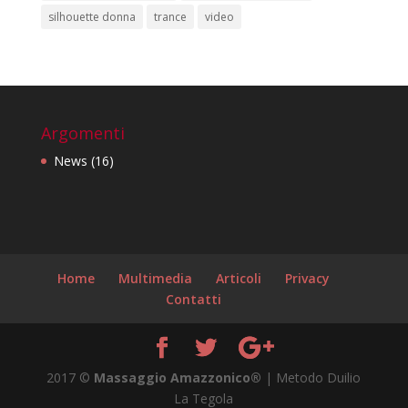
silhouette donna
trance
video
Argomenti
News
(16)
Home
Multimedia
Articoli
Privacy
Contatti
2017 ©
Massaggio Amazzonico®
| Metodo Duilio
La Tegola