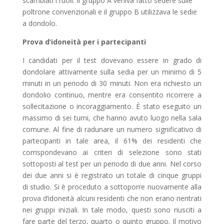
scambiati i ruoli. Il gruppo A veniva fatto sedere sulle
poltrone convenzionali e il gruppo B utilizzava le sedie
a dondolo.
Prova d‘idoneità per i partecipanti
I candidati per il test dovevano essere in grado di
dondolare attivamente sulla sedia per un minimo di 5
minuti in un periodo di 30 minuti. Non era richiesto un
dondolio continuo, mentre era consentito ricorrere a
sollecitazione o incoraggiamento. È stato eseguito un
massimo di sei turni, che hanno avuto luogo nella sala
comune. Al fine di radunare un numero significativo di
partecipanti in tale area, il 61% dei residenti che
corrispondevano ai criteri di selezione sono stati
sottoposti al test per un periodo di due anni. Nel corso
dei due anni si è registrato un totale di cinque gruppi
di studio. Si è proceduto a sottoporre nuovamente alla
prova d‘idoneità alcuni residenti che non erano rientrati
nei gruppi iniziali. In tale modo, questi sono riusciti a
fare parte del terzo, quarto o quinto gruppo. Il motivo